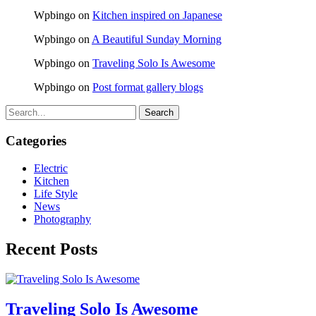
Wpbingo
on
Kitchen inspired on Japanese
Wpbingo
on
A Beautiful Sunday Morning
Wpbingo
on
Traveling Solo Is Awesome
Wpbingo
on
Post format gallery blogs
Search
Categories
Electric
Kitchen
Life Style
News
Photography
Recent Posts
Traveling Solo Is Awesome