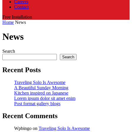
Careers
Contact
Free Installation
Home
News
News
Search
Search
Recent Posts
Traveling Solo Is Awesome
A Beautiful Sunday Morning
Kitchen inspired on Japanese
Lorem ipsum dolor sit amet enim
Post format gallery blogs
Recent Comments
Wpbingo
on
Traveling Solo Is Awesome