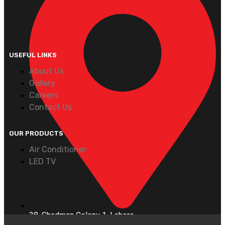
USEFUL LINKS
About Us
Gallery
Careers
Contact Us
OUR PRODUCTS
Air Conditioner
LED TV
38, Shadman Colony 1, Lahore