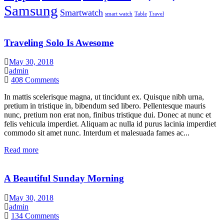
Samsung
Smartwatch
smart watch
Table
Travel
Traveling Solo Is Awesome
May 30, 2018
admin
408
Comments
In mattis scelerisque magna, ut tincidunt ex. Quisque nibh urna,
pretium in tristique in, bibendum sed libero. Pellentesque mauris
nunc, pretium non erat non, finibus tristique dui. Donec at nunc et
felis vehicula imperdiet. Aliquam ac nulla id purus lacinia imperdiet
commodo sit amet nunc. Interdum et malesuada fames ac...
Read more
A Beautiful Sunday Morning
May 30, 2018
admin
134
Comments