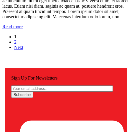
ac bibendum mi mi eget libero. Maecenas ac viverra enim, et laoreet
lacus. Etiam nisi diam, sagittis ac quam at, posuere hendrerit eros.
Praesent aliquam tincidunt tempor. Lorem ipsum dolor sit amet,
consectetur adipiscing elit. Maecenas interdum odio lorem, non...
Read more
1
2
Next
Sign Up For Newsletters